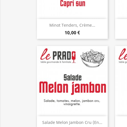
Aperçu rapide

Minot Tenders, Crème...
10,00 €
Aperçu rapide

Salade Melon Jambon Cru (en...