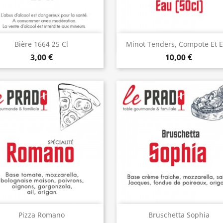
Aperçu rapide
Aperçu rapide


Bière 1664 25 Cl
Minot Tenders, Compote Et 
3,00 €
10,00 €
Aperçu rapide
Aperçu rapide


Pizza Romano
Bruschetta Sophia