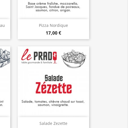
Aperçu rapide

Eau
Pizza Nordique
17,00 €
Aperçu rapide

Salade Zezette