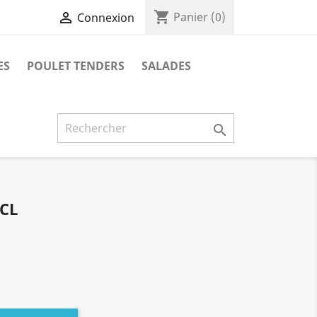
shopping_cart

Panier
(0)
Connexion
ES
POULET TENDERS
SALADES

CL